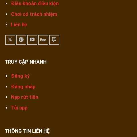
Điều khoản điều kiện
Chơi có trách nhiệm
Liên hệ
TRUY CẬP NHANH
Đăng ký
Đăng nhập
Nạp rút tiền
Tải app
THÔNG TIN LIÊN HỆ