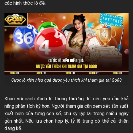
các hình thức lô đề.
Cược lô xiên hiệu quả được yêu thích khi tham gia tại Go88
Khác với cách đánh lô thông thường, lô xiên yêu cầu khả
năng phân tích kỹ hơn. Người tham gia cần xem xét tần suất
xuất hiện của từng con số, chu kỳ lặp lại trong nhiều ngày
gần nhất. Nếu lựa chọn hợp lý, tỷ lệ trúng có thể cải thiện
đáng kể.