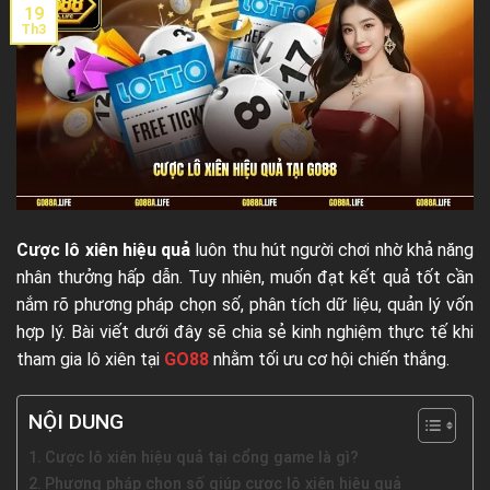
19
Th3
Cược lô xiên hiệu quả
luôn thu hút người chơi nhờ khả năng
nhân thưởng hấp dẫn. Tuy nhiên, muốn đạt kết quả tốt cần
nắm rõ phương pháp chọn số, phân tích dữ liệu, quản lý vốn
hợp lý. Bài viết dưới đây sẽ chia sẻ kinh nghiệm thực tế khi
tham gia lô xiên tại
GO88
nhằm tối ưu cơ hội chiến thắng.
NỘI DUNG
Cược lô xiên hiệu quả tại cổng game là gì?
Phương pháp chọn số giúp cược lô xiên hiệu quả