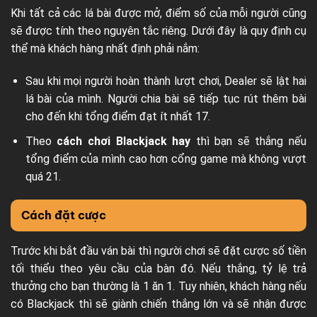
Khi tất cả các lá bài được mở, điểm số của mỗi người cũng
sẽ được tính theo nguyên tắc riêng. Dưới đây là quy định cụ
thể mà khách hàng nhất định phải nắm:
Sau khi mọi người hoàn thành lượt chơi, Dealer sẽ lật hai
lá bài của mình. Người chia bài sẽ tiếp tục rút thêm bài
cho đến khi tổng điểm đạt ít nhất 17.
Theo
cách chơi Blackjack hay
thì bạn sẽ thắng nếu
tổng điểm của mình cao hơn cổng game mà không vượt
quá 21.
Cách đặt cược
Trước khi bắt đầu ván bài thì người chơi sẽ đặt cược số tiền
tối thiểu theo yêu cầu của bàn đó. Nếu thắng, tỷ lệ trả
thưởng cho bạn thường là 1 ăn 1. Tuy nhiên, khách hàng nếu
có Blackjack thì sẽ giành chiến thắng lớn và sẽ nhận được