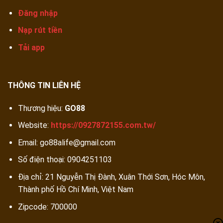
Đăng nhập
Nạp rút tiền
Tải app
THÔNG TIN LIÊN HỆ
Thương hiệu:
GO88
Website:
https://0927872155.com.tw/
Email:
go88alife@gmail.com
Số điện thoại: 0904251103
Địa chỉ: 21 Nguyễn Thị Đành, Xuân Thới Sơn, Hóc Môn,
Thành phố Hồ Chí Minh, Việt Nam
Zipcode: 700000