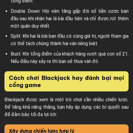
tổng điểm.
Double Down: Hội viên tăng gấp đôi số tiền cược ban
đầu sau khi nhận hai lá bài đầu tiên và chỉ được rút thêm
một quân duy nhất.
Split: Khi hai lá bài ban đầu có cùng giá trị, người tham gia
có thể tách chúng thành hai ván riêng biệt.
Bust: Khi tổng điểm của khách hàng vượt quá con số 21.
Nếu điều này xảy ra thì bạn sẽ thua ván đó.
Cách chơi Blackjack hay đánh bại mọi
cổng game
Blackjack được xem là một trò chơi cần nhiều chiến lược.
Để tăng khả năng thắng, bạn hãy áp dụng các bí quyết sau
để đảm bảo tối đa lợi ích:
Xây dựng chiến lược hợp lý