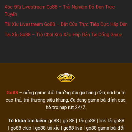
Xóc Đĩa Livestream Go88 – Trải Nghiệm Đỏ Đen Trực
Tuyến
Tài Xỉu Livestream Go88 – Đặt Cửa Trực Tiếp Cực Hấp Dẫn
Tài Xỉu Go88 – Trò Chơi Xúc Xắc Hấp Dẫn Tại Cổng Game
Go88
– cổng game đổi thưởng đại gia hàng đầu, nơi hội tụ
cao thủ, trả thưởng siêu khủng, đa dạng game bài đỉnh cao,
hỗ trợ nạp rút 24/7.
Từ khóa tìm kiếm
: go88 | go 88 | tải go88 | link tải go88
|
go88 club
|
go88 tài xỉu
|
go88 live | go88 game bài đổi