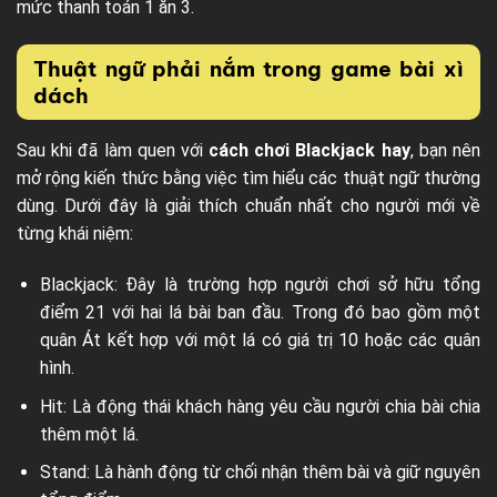
mức thanh toán 1 ăn 3.
Thuật ngữ phải nắm trong game bài xì
dách
Sau khi đã làm quen với
cách chơi Blackjack hay
, bạn nên
mở rộng kiến thức bằng việc tìm hiểu các thuật ngữ thường
dùng. Dưới đây là giải thích chuẩn nhất cho người mới về
từng khái niệm:
Blackjack: Đây là trường hợp người chơi sở hữu tổng
điểm 21 với hai lá bài ban đầu. Trong đó bao gồm một
quân Át kết hợp với một lá có giá trị 10 hoặc các quân
hình.
Hit: Là động thái khách hàng yêu cầu người chia bài chia
thêm một lá.
Stand: Là hành động từ chối nhận thêm bài và giữ nguyên