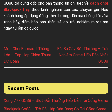
GO88 đã cung cấp cho bạn thông tin chi tiết về
cách chơi
Blackjack hay
theo kinh nghiệm của các chuyên gia. Nếu
khách hàng áp dụng đúng theo hướng dẫn mà chúng tôi vừa
trình bày, đảm bảo bản thân sẽ có trải nghiệm mượt mà
ngay từ lần cá cược.
Mẹo Chơi Baccarat Thắng
Bài Ba Cây Đổi Thưởng – Trải
Lớn – Tập Hợp Chiến Thuật
Nghiệm Game Hấp Dẫn Nhất
Dự Đoán
GO88
Recent Posts
Xèng 777 GO88 – Slot Đổi Thưởng Hấp Dẫn Tại Cổng Game
Blackjack Go88 – Trò Bài Hấp Dẫn Đang Có Tại Cổng Game