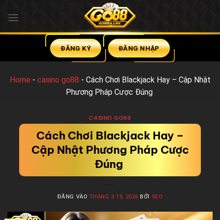
Bỏ
qua
nội
dung
ĐĂNG KÝ
ĐĂNG NHẬP
Home
-
casino go88
-
Cách Chơi Blackjack Hay – Cập Nhật
Phương Pháp Cược Đúng
CASINO GO88
Cách Chơi Blackjack Hay –
Cập Nhật Phương Pháp Cược
Đúng
ĐĂNG VÀO
THÁNG 3 19, 2026
BỞI
SEO